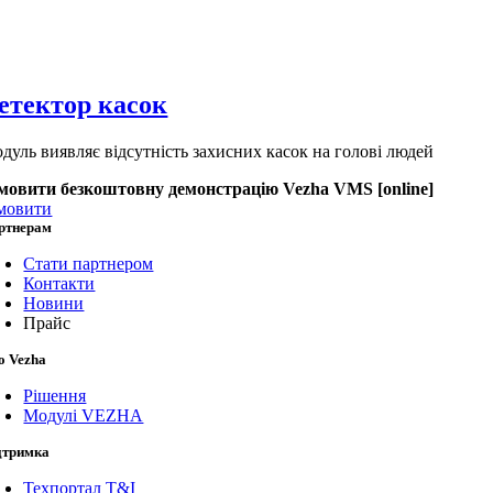
етектор касок
дуль виявляє відсутність захисних касок на голові людей
мовити безкоштовну демонстрацію Vezha VMS [online]
мовити
ртнерам
Стати партнером
Контакти
Новини
Прайс
о Vezha
Рішення
Модулі VEZHA
дтримка
Техпортал T&I