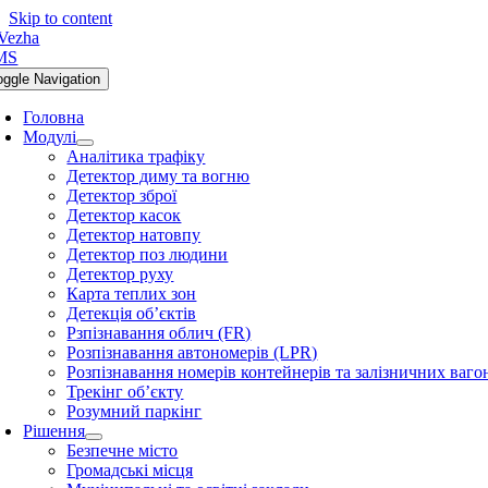
Skip to content
oggle Navigation
Головна
Модулі
Аналітика трафіку
Детектор диму та вогню
Детектор зброї
Детектор касок
Детектор натовпу
Детектор поз людини
Детектор руху
Карта теплих зон
Детекція об’єктів
Рзпізнавання облич (FR)
Розпізнавання автономерів (LPR)
Розпізнавання номерів контейнерів та залізничних ваго
Трекінг об’єкту
Розумний паркінг
Рішення
Безпечне місто
Громадські місця