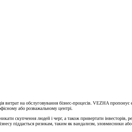
ція витрат на обслуговування бізнес-процесів. VEZHA пропонує е
, офісному або розважальному центрі.
икати скупчення людей і черг, а також привертати інвесторів, р
 бізнесу піддається ризикам, таким як вандализм, зловмисники а