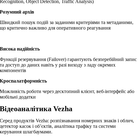
Recognition, Object Detection, Traffic Analysis)
Розумний архів
Швидкий пошук подій за заданими критеріями та метаданими,
що критично важливо для оперативного реагування
Висока надійність
Функції резервування (Failover) гарантують безперебійний запис
та доступ до даних навіть у разі виходу з ладу окремих
компонентів
Кроспалатформність
Можливість роботи через десктопний клієнт, веб-інтерфейс або
мобільні додатки
Відеоаналітика Vezha
Серед продуктів Vezha: розпізнавання номерних знаків і облич,
детектор касок і об’єктів, аналітика трафіку та системи
керування шлагбаумами.