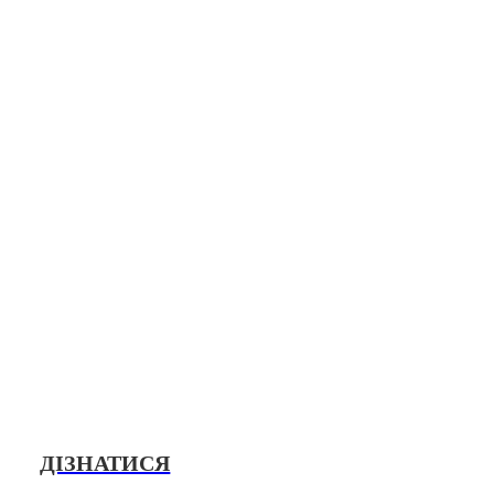
Для виявлення та розпізнавання осіб у потоці людей, а
визначення їх статі, віку, раси та етнічної приналежно
ДІЗНАТИСЯ