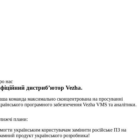
ро нас
фіційний дистриб’ютор Vezha.
аша команда максимально сконцентрована на просуванні
країнського програмного забезпечення Vezha VMS та аналітики.
лижчі плани:
могти українським користувачам замінити російське ПЗ на
рамний продукт українського розробника!