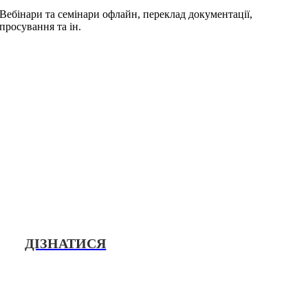
Вебінари та семінари офлайн, переклад документації,
просування та ін.
Ан
Призначена для аналізу рівня завантаженості
доріг та інтенсивності руху людей.
ДІЗНАТИСЯ