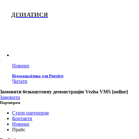
призначений для автоматичної ідентифікації
номерних знаків
ДІЗНАТИСЯ
Новини
Відеоаналітика для Ритейлу
Читати
Замовити безкоштовну демонстрацію Vezha VMS [online]
Замовити
Партнерам
Стати партнером
Контакти
Новини
Прайс