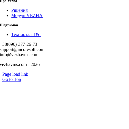
Про Vezha
Рішення
Модулі VEZHA
Підтримка
Техпортал T&I
+38(096)-377-26-73
support@incoresoft.com
info@vezhavms.com
vezhavms.com - 2026
Page load link
Go to Top