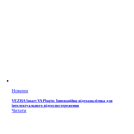
Новини
VEZHA Smart VA Plugin: Інноваційна відеоаналітика для
інтелектуального відеоспостереження
Читати