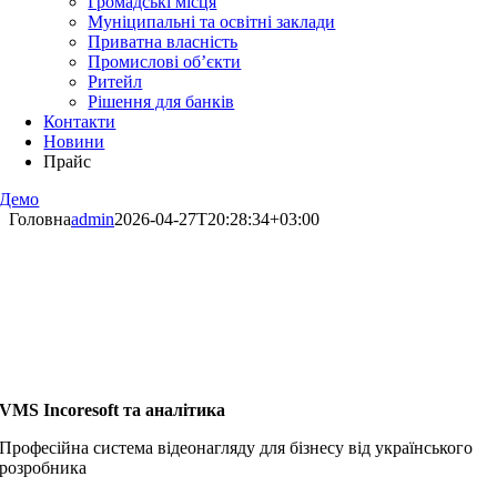
Громадські місця
Муніципальні та освітні заклади
Приватна власність
Промислові об’єкти
Ритейл
Рішення для банків
Контакти
Новини
Прайс
Демо
Головна
admin
2026-04-27T20:28:34+03:00
VMS Incoresoft та аналітика
Професійна система відеонагляду для бізнесу від українського
розробника