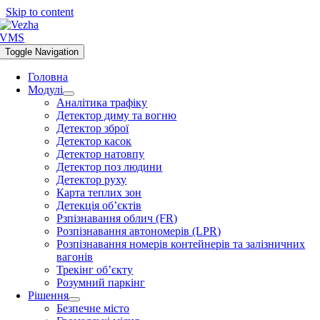
Skip to content
Toggle Navigation
Головна
Модулі
Аналітика трафіку
Детектор диму та вогню
Детектор зброї
Детектор касок
Детектор натовпу
Детектор поз людини
Детектор руху
Карта теплих зон
Детекція об’єктів
Рзпізнавання облич (FR)
Розпізнавання автономерів (LPR)
Розпізнавання номерів контейнерів та залізничних
вагонів
Трекінг об’єкту
Розумний паркінг
Рішення
Безпечне місто