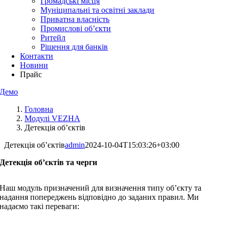
Громадські місця
Муніципальні та освітні заклади
Приватна власність
Промислові об’єкти
Ритейл
Рішення для банків
Контакти
Новини
Прайс
Демо
Головна
Модулі VEZHA
Детекція об’єктів
Детекція об’єктів
admin
2024-10-04T15:03:26+03:00
Детекція об’єктів та черги
Наш модуль призначений для визначення типу об’єкту та
надання попереджень відповідно до заданих правил. Ми
надаємо такі переваги: