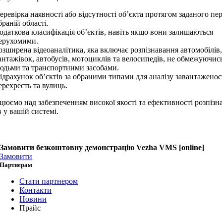
еревірка наявності або відсутності об’єкта протягом заданого пер
браній області.
одаткова класифікація об’єктів, навіть якщо вони залишаються
ерухомими.
озширена відеоаналітика, яка включає розпізнавання автомобілів,
антажівок, автобусів, мотоциклів та велосипедів, не обмежуючис
юдьми та транспортними засобами.
ідрахунок об’єктів за обраними типами для аналізу завантаженос
ерехресть та вулиць.
юємо над забезпеченням високої якості та ефективності розпізн
в у вашій системі.
Замовити безкоштовну демонстрацію Vezha VMS [online]
Замовити
Партнерам
Стати партнером
Контакти
Новини
Прайс