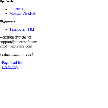
Про Vezha
Рішення
Модулі VEZHA
Підтримка
Техпортал T&I
+38(096)-377-26-73
support@incoresoft.com
info@vezhavms.com
vezhavms.com - 2024
Page load link
Go to Top