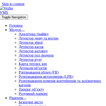
Skip to content
Toggle Navigation
Головна
Модулі
Аналітика трафіку
Детектор диму та вогню
Детектор зброї
Детектор касок
Детектор натовпу
Детектор поз людини
Детектор руху
Карта теплих зон
Детекція об’єктів
Рзпізнавання облич (FR)
Розпізнавання автономерів (LPR)
Розпізнавання номерів контейнерів та залізничних
вагонів
Трекінг об’єкту
Розумний паркінг
Рішення
Безпечне місто