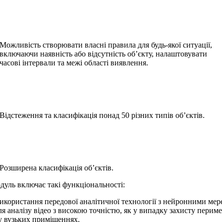
Можливість створювати власні правила для будь-якої ситуації,
включаючи наявність або відсутність об’єкту, налаштовувати
часові інтервали та межі області виявлення.
Відстеження та класифікація понад 50 різних типів об’єктів.
Розширена класифікація об’єктів.
уль включає такі функціональності:
икористання передової аналітичної технології з нейронними ме
ля аналізу відео з високою точністю, як у випадку захисту периме
 у вузьких приміщеннях.