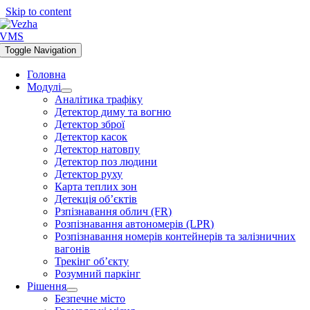
Skip to content
Toggle Navigation
Головна
Модулі
Аналітика трафіку
Детектор диму та вогню
Детектор зброї
Детектор касок
Детектор натовпу
Детектор поз людини
Детектор руху
Карта теплих зон
Детекція об’єктів
Рзпізнавання облич (FR)
Розпізнавання автономерів (LPR)
Розпізнавання номерів контейнерів та залізничних
вагонів
Трекінг об’єкту
Розумний паркінг
Рішення
Безпечне місто