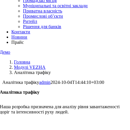
Громадські місця
Муніципальні та освітні заклади
Приватна власність
Промислові об’єкти
Ритейл
Рішення для банків
Контакти
Новини
Прайс
Демо
Головна
Модулі VEZHA
Аналітика трафіку
Аналітика трафіку
admin
2024-10-04T14:44:10+03:00
Аналітика трафіку
Наша розробка призначена для аналізу рівня завантаженості
доріг та інтенсивності руху людей.